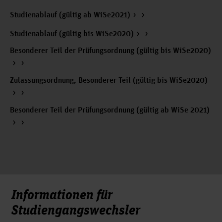
Algorithmen auszuwählen und die jeweiligen Resultate vor
Studienablauf (gültig ab WiSe2021)
dem Hintergrund der dabei in der Regel getroffenen
vereinfachenden Annahmen kritisch zu analysieren. Die
Studienablauf (gültig bis WiSe2020)
Studierenden erwerben anhand dieser Anwendungsbeispiele
zudem Kenntnisse über ethische und gesellschaftspolitische
Besonderer Teil der Prüfungsordnung (gültig bis WiSe2020)
Fragestellungen, die mit der Anwendung dieser Methoden
verbunden sind.
Zulassungsordnung, Besonderer Teil (gültig bis WiSe2020)
Besonderer Teil der Prüfungsordnung (gültig ab WiSe 2021)
Informationen für
Studiengangswechsler