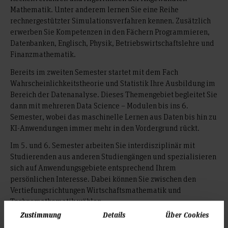
Mathematik. Unter anderem lernen Sie eine Reihe
rechnergestützter Simulationsverfahren kennen. Zusätzlich
erwerben Sie Kompetenzen in den Fächern Programmieren,
Datenbanken, Englisch, Physik, Betriebswirtschaftslehre und
Finanzmathematik.
Bereits im zweiten Semester startet mit dem Fach
Wahrscheinlichkeitstheorie und Statistik Ihre Ausbildung im
Bereich der Datenanalyse. Dieses Themengebiet begleitet Sie
dann mit mehreren Data Science – Modulen bis ins 6.
Semester, wobei das maschinelle Lernen aus Daten bis hin zu
KI-Anwendungen immer mehr in den Vordergrund rückt.
Im 5. und 6. Semester arbeiten Sie interdisziplinär mit
Studierenden aus anderen Studiengängen und spezialisieren
sich auf Anwendungsgebiete entsprechend Ihrem
persönlichen Interesse. Dabei können Sie zwischen den
Vertiefungsrichtungen Wirtschaftsmathematik und
Technomathematik wählen.
Zustimmung
Details
Über Cookies
Im 7. Semester schließlich bereiten Sie sich optimal auf den