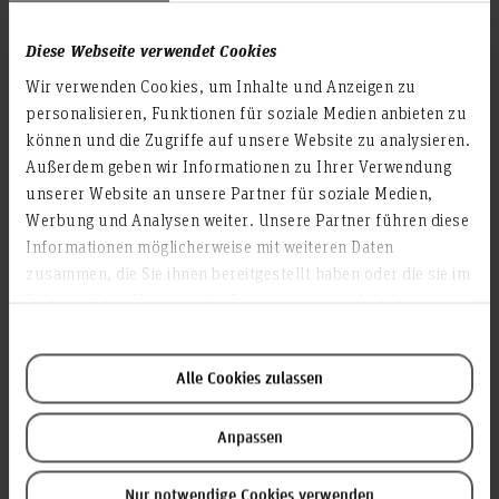
direkten Berufseinstieg vor: mit einem betrieblichen
Praktikum – üblicherweise in Kooperation mit einem
Diese Webseite verwendet Cookies
Unternehmen aus der Region Hannover – und einer
anwendungsorientierten Bachelorarbeit.
Wir verwenden Cookies, um Inhalte und Anzeigen zu
personalisieren, Funktionen für soziale Medien anbieten zu
können und die Zugriffe auf unsere Website zu analysieren.
Außerdem geben wir Informationen zu Ihrer Verwendung
unserer Website an unsere Partner für soziale Medien,
Werbung und Analysen weiter. Unsere Partner führen diese
Informationen möglicherweise mit weiteren Daten
zusammen, die Sie ihnen bereitgestellt haben oder die sie im
Rahmen Ihrer Nutzung der Dienste gesammelt haben.
Alle Cookies zulassen
Anpassen
Nur notwendige Cookies verwenden