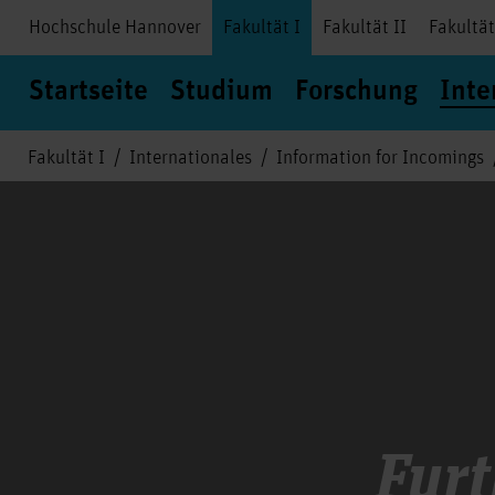
Hochschule Hannover
Fakultät I
Fakultät II
Fakultät
Startseite
Studium
Forschung
Inte
Fakultät I
Internationales
Information for Incomings
Fur