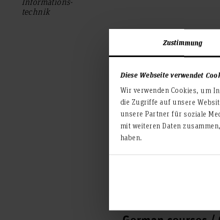
Informations­
technik
Zustimmung
Welcome Weeks
Diese Webseite verwendet Coo
The Welcome Weeks take pla
Wir verwenden Cookies, um Inh
students to take part. It of
die Zugriffe auf unsere Websi
students, to find new frien
unsere Partner für soziale Me
mit weiteren Daten zusammen, 
The Advisory Service of Ho
haben.
your application. They will
Language Learni