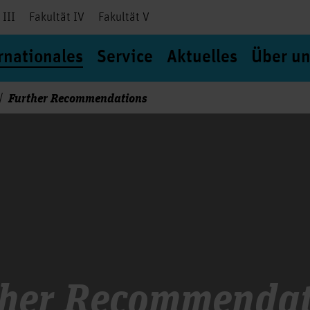
 III
Fakultät IV
Fakultät V
rnationales
Service
Aktuelles
Über un
Further Recommendations
ther Recommendat