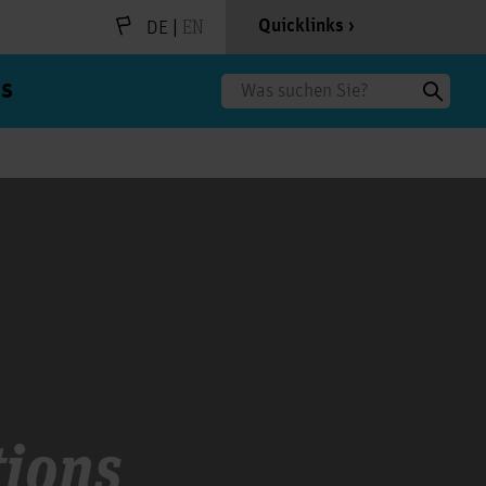
|
EN
Quicklinks
DE
s
Suche
ions