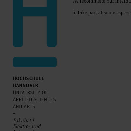
We recommend our internat
to take part at some especi
HOCHSCHULE
HANNOVER
UNIVERSITY OF
APPLIED SCIENCES
AND ARTS
–
Fakultät I
Elektro- und