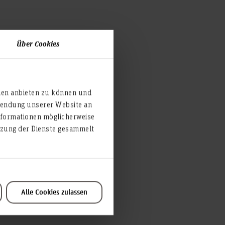
Über Cookies
 recommend all guest
ien anbieten zu können und
, to meet other visiting
rwendung unserer Website an
course.
nformationen möglicherweise
utzung der Dienste gesammelt
the welcome weeks after
 residence permit).
Alle Cookies zulassen