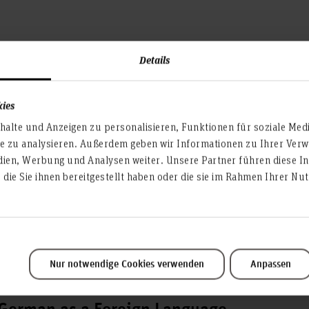
Details
kies
ce two weeks before the start of winter term and we highly
alte und Anzeigen zu personalisieren, Funktionen für soziale Med
fers you the opportunity to start successfully into your studies
te zu analysieren. Außerdem geben wir Informationen zu Ihrer Ve
ds and to earn credits by participating in a German language 
dien, Werbung und Analysen weiter. Unsere Partner führen diese I
die Sie ihnen bereitgestellt haben oder die sie im Rahmen Ihrer N
chschule Hannover will send you the details and program of 
 also help you to complete the formalities (e.g. enrolment and
Nur notwendige Cookies verwenden
Anpassen
ng