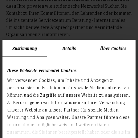
dazu Ihre privaten wie studentische Netzwerke! Suchen Sie
Kontakt zu Ihren Kommilitonen, den Lehrenden oder kommen
Sie ins zentrale Servicezentrum Beratung - Internationales,
um sich über weitere Ansprechpartner und vermittelnde
Organisationen zu informieren.
Zustimmung
Details
Über Cookies
Weiterlesen
Diese Webseite verwendet Cookies
Wir verwenden Cookies, um Inhalte und Anzeigen zu
Sprachkurse
personalisieren, Funktionen für soziale Medien anbieten zu
können und die Zugriffe auf unsere Website zu analysieren.
Außerdem geben wir Informationen zu Ihrer Verwendung
Ob für den Auslandsaufenthalt oder aus Interesse am
unserer Website an unsere Partner für soziale Medien,
Erlernen einer weiteren Sprache: Das Language Center der
Hochschule Hannover bietet studienbegleitende Aus- und
Werbung und Analysen weiter. Unsere Partner führen diese
Weiterbildungsmöglichkeiten in zahlreichen Fremdsprachen
Informationen möglicherweise mit weiteren Daten
sowie Deutsche Gebärdensprache.
zusammen, die Sie ihnen bereitgestellt haben oder die sie im