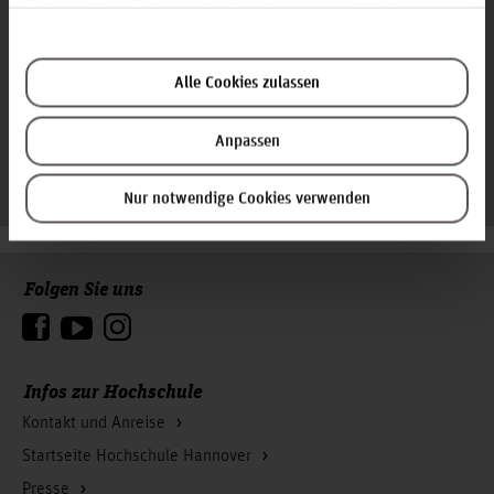
Rahmen Ihrer Nutzung der Dienste gesammelt haben.
Studierende mit unterschiedlichen Muttersprachen haben
zudem die Möglichkeit an einem Srachtandem-Programm
teilzunehmen.
Alle Cookies zulassen
Anpassen
Weiterlesen
Nur notwendige Cookies verwenden
Folgen Sie uns
Zum Seitenanfang
Infos zur Hochschule
Kontakt und Anreise
Startseite Hochschule Hannover
Presse