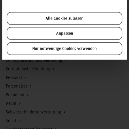
Finanzmanagement
Forschung und Entwicklung
Gebäudemanagement
Alle Cookies zulassen
Geschäftsstelle Präsidium
Anpassen
Gleichstellung
Hochschul-IT
Nur notwendige Cookies verwenden
Hochschulrat
Kommunikation und Marketing
Korruptionsbekämpfung
Personal
Personalrat
Präsidium
Recht
Schwerbehindertenvertretung
Senat