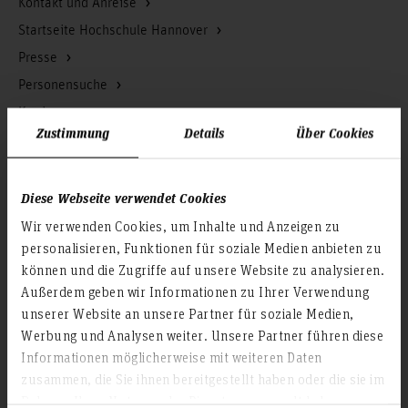
Kontakt und Anreise
Startseite Hochschule Hannover
Presse
Personensuche
Karriere
Zustimmung
Details
Über Cookies
Service & Organisation
Akademische Angelegenheiten
Diese Webseite verwendet Cookies
Antidiskriminierungsstelle
Wir verwenden Cookies, um Inhalte und Anzeigen zu
Arbeitssicherheit
personalisieren, Funktionen für soziale Medien anbieten zu
können und die Zugriffe auf unsere Website zu analysieren.
Berufungsmanagement
Außerdem geben wir Informationen zu Ihrer Verwendung
Bibliothek
unserer Website an unsere Partner für soziale Medien,
Campusmanagement
Werbung und Analysen weiter. Unsere Partner führen diese
Datenschutz
Informationen möglicherweise mit weiteren Daten
zusammen, die Sie ihnen bereitgestellt haben oder die sie im
Existenzgründung
Rahmen Ihrer Nutzung der Dienste gesammelt haben.