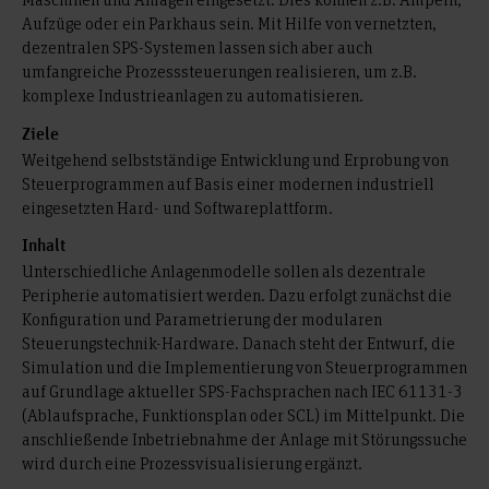
Aufzüge oder ein Parkhaus sein. Mit Hilfe von vernetzten,
MEC-240
Echtzeitsysteme
EIT-274-01
VHDL (VHD)
dezentralen SPS-Systemen lassen sich aber auch
umfangreiche Prozesssteuerungen realisieren, um z.B.
MEC-240
Labor Steuerungstechnik (STL)
komplexe Industrieanlagen zu automatisieren.
Ziele
Weitgehend selbstständige Entwicklung und Erprobung von
Steuerprogrammen auf Basis einer modernen industriell
eingesetzten Hard- und Softwareplattform.
Inhalt
Unterschiedliche Anlagenmodelle sollen als dezentrale
Peripherie automatisiert werden. Dazu erfolgt zunächst die
Konfiguration und Parametrierung der modularen
Steuerungstechnik-Hardware. Danach steht der Entwurf, die
Simulation und die Implementierung von Steuerprogrammen
auf Grundlage aktueller SPS-Fachsprachen nach IEC 61131-3
(Ablaufsprache, Funktionsplan oder SCL) im Mittelpunkt. Die
anschließende Inbetriebnahme der Anlage mit Störungssuche
wird durch eine Prozessvisualisierung ergänzt.