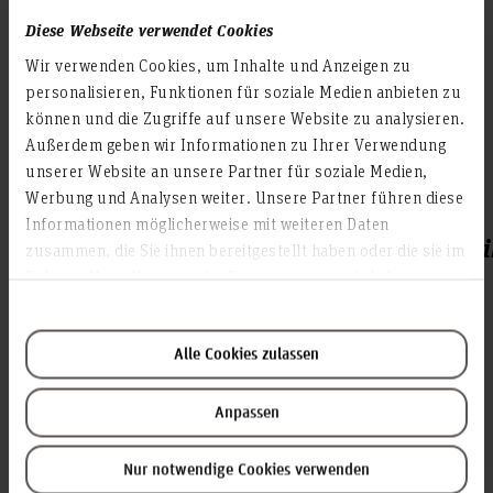
und die Vorteile der Digitalisierung sinnvoll und sicher
Diese Webseite verwendet Cookies
einzusetzen.
Wir verwenden Cookies, um Inhalte und Anzeigen zu
Link zur Modellfabrik-Seite:
personalisieren, Funktionen für soziale Medien anbieten zu
https://f1.hs-hannover.de/forschung/modellfabrik/
können und die Zugriffe auf unsere Website zu analysieren.
Außerdem geben wir Informationen zu Ihrer Verwendung
unserer Website an unsere Partner für soziale Medien,
Werbung und Analysen weiter. Unsere Partner führen diese
Labor
Informationen möglicherweise mit weiteren Daten
Automatisierungstechnik/Prozessinformati
zusammen, die Sie ihnen bereitgestellt haben oder die sie im
(PML)
Rahmen Ihrer Nutzung der Dienste gesammelt haben.
Wahlmöglichkeit für das PML-Labor
Alle Cookies zulassen
Es werden zwei verschiedene PML-Labore angeboten, die
jeweils alternativ belegt werden können.
Anpassen
Nur notwendige Cookies verwenden
PML-Labor bei Prof. Dr. Forgber