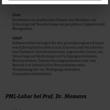
Ziele
Kenntnisse im praktischen Einsatz des Rechners zur
Erfassung und Verarbeitung von peripheren Signalen und
Messgrößen.
Inhalt
Softwareentwicklungen für den praxisbezogenen Einsatz
von Arbeitsplatzrechnern zum Erfassen und Verarbeiten
von Standard-Zeitinformationen, logistischer Daten, zur
Steuerung und Bedienung von Fertigungsautomaten,
Messsystemen, Datenerfassungssystemen und zum
Betrieb von industriellen Bussystemen unter
Verwendung der zur Verfügung stehenden
Computerschnittstellen.
PML-Labor bei Prof. Dr. Niemann