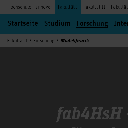
Hochschule Hannover
Fakultät I
Fakultät II
Fakultät
Startseite
Studium
Forschung
Inte
Modellfabrik
Fakultät I
Forschung
fab4HsH -