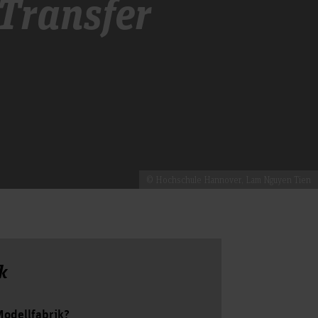
 Transfer
© Hochschule Hannover, Lam Nguyen Tien
k
Modellfabrik?