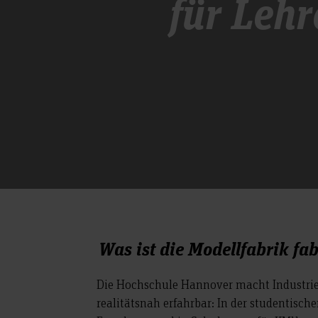
für Leh
Was ist die Modellfabrik f
Die Hochschule Hannover macht Industrie
realitätsnah erfahrbar: In der studentisch