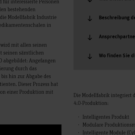
für interessierte Personen
ulen bestehenden
die Modellfabrik Industrie
Beschreibung d
Medikamentenschalen in
Ansprechpartne
wird mit allen seinen
it seinen sämtlichen
Wo finden Sie d
.0 abgebildet: Angefangen
tierung durch das
 bis hin zur Abgabe des
ienten. Dieser Prozess hat
von einer Produktion mit
Die Modellfabrik integriert 
4.0-Produktion:
Intelligentes Produkt
Modulare Produktions
Intelligente Module (Cy