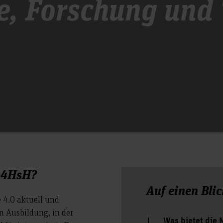
re, Forschung und
ab4HsH?
Auf einen Blic
 4.0 aktuell und
en Ausbildung, in der
Was bietet die 