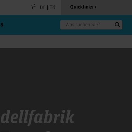
|
EN
Quicklinks
DE
s
Suche
dellfabrik