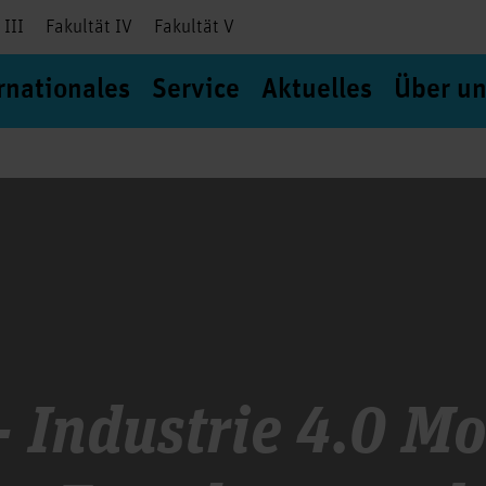
 III
Fakultät IV
Fakultät V
rnationales
Service
Aktuelles
Über un
 Industrie 4.0 Mo