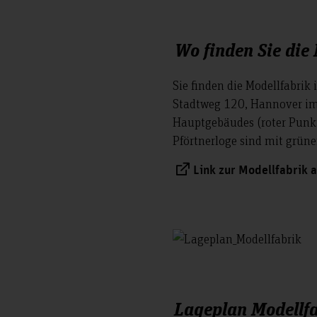
ufügen von Modulen die
bbildung 6 zeigt die
le Module sind mit eigener
Wo finden Sie die
ind autark betreibbar und
armodulen. Die Module
Sie finden die Modellfabrik
e Produkt oder über das MES
Stadtweg 120, Hannover im
dule auch jeweils mit einem
Hauptgebäudes (roter Punk
n.
Pförtnerloge sind mit grün
Link zur Modellfabrik a
Lageplan Modellf