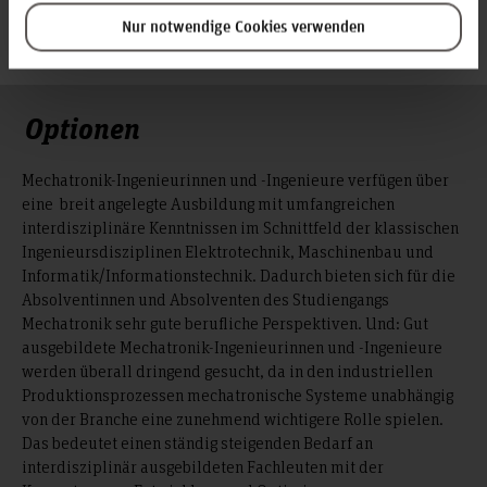
anfertigen werden.
Nur notwendige Cookies verwenden
Optionen
Mechatronik-Ingenieurinnen und -Ingenieure verfügen über
eine breit angelegte Ausbildung mit umfangreichen
interdisziplinäre Kenntnissen im Schnittfeld der klassischen
Ingenieursdisziplinen Elektrotechnik, Maschinenbau und
Informatik/Informationstechnik. Dadurch bieten sich für die
Absolventinnen und Absolventen des Studiengangs
Mechatronik sehr gute berufliche Perspektiven. Und: Gut
ausgebildete Mechatronik-Ingenieurinnen und -Ingenieure
werden überall dringend gesucht, da in den industriellen
Produktionsprozessen mechatronische Systeme unabhängig
von der Branche eine zunehmend wichtigere Rolle spielen.
Das bedeutet einen ständig steigenden Bedarf an
interdisziplinär ausgebildeten Fachleuten mit der