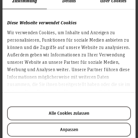
Zustimmung
Details
Über Cookies
auszuwählen.
Im späteren Berufsleben werden Ihre Kompetenzen vor allem
dann gefragt sein, wenn effiziente, anwendungsorientierte
Diese Webseite verwendet Cookies
Lösungen gefragt sind. Intensiver Praxisbezug hat deshalb
Wir verwenden Cookies, um Inhalte und Anzeigen zu
einen hohen Stellenwert im Studiengang Mechatronik.
personalisieren, Funktionen für soziale Medien anbieten zu
Deshalb ist im 7. Semester ein mindestens zehnwöchiges
Praktikum bei einem qualifizierten Unternehmen
können und die Zugriffe auf unsere Website zu analysieren.
vorgesehen. Diese sogenannte
bietet Ihnen
Außerdem geben wir Informationen zu Ihrer Verwendung
Praxisphase
Gelegenheit, eine realistische Vorstellung von der
unserer Website an unsere Partner für soziale Medien,
Berufswirklichkeit sowie den Möglichkeiten, Grenzen und
Werbung und Analysen weiter. Unsere Partner führen diese
Herausforderungen des angestrebten Berufsfeldes zu
Informationen möglicherweise mit weiteren Daten
bekommen.
zusammen, die Sie ihnen bereitgestellt haben oder die sie im
Rahmen Ihrer Nutzung der Dienste gesammelt haben.
Unter fachlicher Betreuung lernen Sie, Ihre bisherig im
Studium erworbenen Kenntnisse und Fähigkeiten in der
Praxis anzuwenden.
Alle Cookies zulassen
Die Praxisphase ist ein wesentlicher Bestandteil des
Studiums; ihre erfolgreiche Ableistung gilt als
Anpassen
Prüfungsvorleistung für die Zulassung zur Bachelor-Arbeit,
die Sie in der Regel ebenfalls im abschließenden 7. Semester