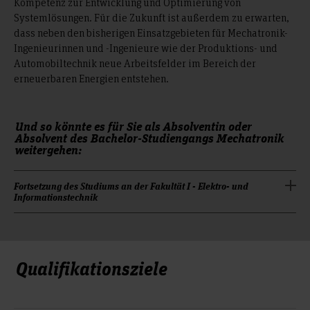
Kompetenz zur Entwicklung und Optimierung von
Systemlösungen. Für die Zukunft ist außerdem zu erwarten,
dass neben den bisherigen Einsatzgebieten für Mechatronik-
Ingenieurinnen und -Ingenieure wie der Produktions- und
Automobiltechnik neue Arbeitsfelder im Bereich der
erneuerbaren Energien entstehen.
Und so könnte es für Sie als Absolventin oder
Absolvent des Bachelor-Studiengangs Mechatronik
weitergehen:
Fortsetzung des Studiums an der Fakultät I - Elektro- und
Informationstechnik
Aufnahme eines konsekutiven Studiums:
Elektrische Energiesysteme und Elektromobilität (EEE)
Qualifikationsziele
Studienabschluss: Master of Engineering (M. Eng),
Studiendauer: 3 Semester
Sensor- und Automatisierungstechnik (ESA)
Studienabschluss: Master of Engineering (M. Eng),