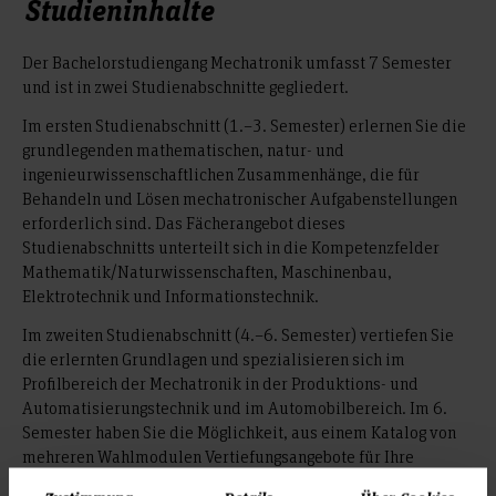
Studieninhalte
Der Bachelorstudiengang Mechatronik umfasst 7 Semester
und ist in zwei Studienabschnitte gegliedert.
Im ersten Studienabschnitt (1.–3. Semester) erlernen Sie die
grundlegenden mathematischen, natur- und
ingenieurwissenschaftlichen Zusammenhänge, die für
Behandeln und Lösen mechatronischer Aufgabenstellungen
erforderlich sind. Das Fächerangebot dieses
Studienabschnitts unterteilt sich in die Kompetenzfelder
Mathematik/Naturwissenschaften, Maschinenbau,
Elektrotechnik und Informationstechnik.
Im zweiten Studienabschnitt (4.–6. Semester) vertiefen Sie
die erlernten Grundlagen und spezialisieren sich im
Profilbereich der Mechatronik in der Produktions- und
Automatisierungstechnik und im Automobilbereich. Im 6.
Semester haben Sie die Möglichkeit, aus einem Katalog von
mehreren Wahlmodulen Vertiefungsangebote für Ihre
persönliche Spezialisierung im Bereich der Mechatronik