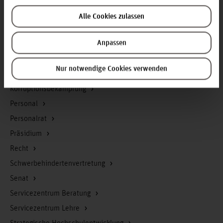
Geschäftsstelle Präsidium
Alle Cookies zulassen
Gleichstellung
Anpassen
Hochschul-IT
Hochschulrat
Nur notwendige Cookies verwenden
Kommunikation und Marketing
Korruptionsbekämpfung
Personal
Personalrat
Präsidium
Recht
Schwerbehindertenvertretung
Senat
Servicezentrum Beratung
Servicezentrum Lehre