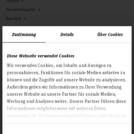
Presse
Personensuche
Karriere
Service & Organisation
Zustimmung
Details
Über Cookies
Akademische Angelegenheiten
Antidiskriminierungsstelle
Diese Webseite verwendet Cookies
Arbeitssicherheit
Wir verwenden Cookies, um Inhalte und Anzeigen zu
Berufungsmanagement
personalisieren, Funktionen für soziale Medien anbieten zu
können und die Zugriffe auf unsere Website zu analysieren.
Bibliothek
Außerdem geben wir Informationen zu Ihrer Verwendung
Campusmanagement
unserer Website an unsere Partner für soziale Medien,
Datenschutz
Werbung und Analysen weiter. Unsere Partner führen diese
Existenzgründung
Informationen möglicherweise mit weiteren Daten
zusammen, die Sie ihnen bereitgestellt haben oder die sie im
Finanzmanagement
Rahmen Ihrer Nutzung der Dienste gesammelt haben.
Forschung und Entwicklung
Gebäudemanagement