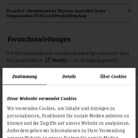
Versuch 5 - Funktionsweise Thyristor Controlled Series
Compensation (TCSC) und Pendeldämpfung
Versuchsanleitungen
Die Versuchsumdrucke werden im jeweiligen Semester über
die Lernplattform
zur Verfügung gestellt.
Moodle
Zustimmung
Details
Über Cookies
Impressionen aus dem Labor HVDC
& FACTS
Diese Webseite verwendet Cookies
Wir verwenden Cookies, um Inhalte und Anzeigen zu
personalisieren, Funktionen für soziale Medien anbieten zu
können und die Zugriffe auf unsere Website zu analysieren.
Außerdem geben wir Informationen zu Ihrer Verwendung
unserer Website an unsere Partner für soziale Medien,