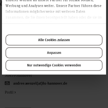
Kontakt
Werbung und Analysen weiter. Unsere Partner führen diese
Informationen möglicherweise mit weiteren Daten
zusammen, die Sie ihnen bereitgestellt haben oder die sie im
Rahmen Ihrer Nutzung der Dienste gesammelt haben.
Alle Cookies zulassen
Prof. Dr.-Ing. Andree Wenzel
Anpassen
Professor, Elektro- und Informationstechnik (F1E)
Raum: 1E.1.08
Nur notwendige Cookies verwenden
Ricklinger Stadtweg 120
30459 Hannover
andree.wenzel(at)hs-hannover.de
Profil